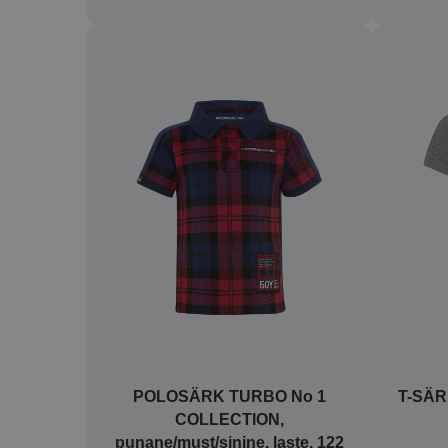
POLOSÄRK TURBO No 1
T-SÄRK
COLLECTION,
punane/must/sinine, laste, 122