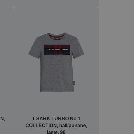
N,
T-SÄRK TURBO No 1
COLLECTION, hall/punane,
laste, 98