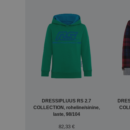
DRESSIPLUUS RS 2.7
DRES
COLLECTION, roheline/sinine,
COLL
laste, 98/104
82,33 €