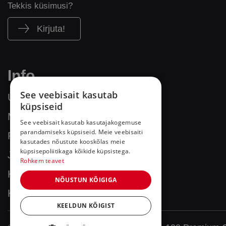
Tekkis küsimusi?
Kirjuta!
Info
See veebisait kasutab
Üld- ja ostutingimused
küpsiseid
Makse- ja tarnetingimused
See veebisait kasutab kasutajakogemuse
parandamiseks küpsiseid. Meie veebisaiti
Privaatsuspoliitika
kasutades nõustute kooskõlas meie
küpsisepoliitikaga kõikide küpsistega.
Juriidiline teave
Rohkem teavet
Küpsiste kasutamine
NÕUSTUN KÕIGIGA
Kontakt
KEELDUN KÕIGIST