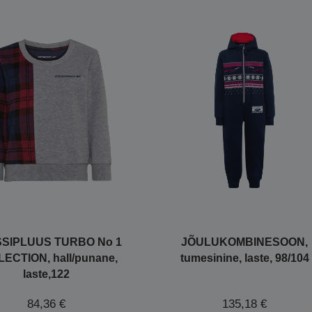
SIPLUUS TURBO No 1
JÕULUKOMBINESOON,
ECTION, hall/punane,
tumesinine, laste, 98/104
laste,122
84,36 €
135,18 €