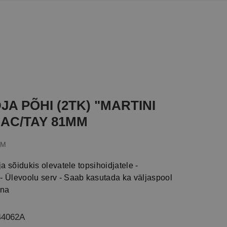
JA PÕHI (2TK) "MARTINI
MAC/TAY 81MM
KM
ja sõidukis olevatele topsihoidjatele -
- Ülevoolu serv - Saab kasutada ka väljaspool
ena
44062A