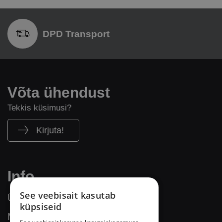
DPD Transport
Võta ühendust
Tekkis küsimusi?
Kirjuta!
Info
See veebisait kasutab
Üld- ja ostutingimused
küpsiseid
Makse- ja tarnetingimused