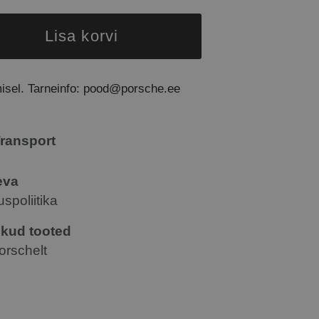
Lisa korvi
misel. Tarneinfo: pood@porsche.ee
ransport
eva
spoliitika
ikud tooted
orschelt