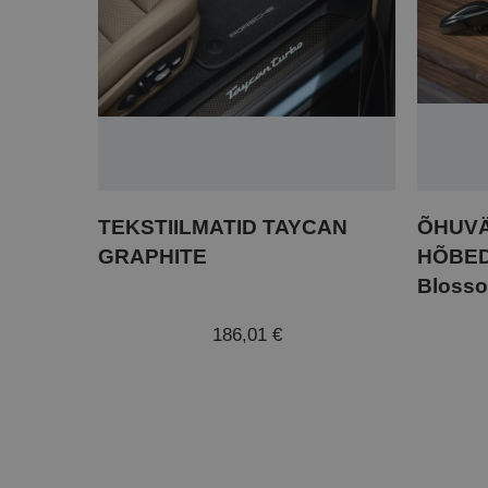
TEKSTIILMATID TAYCAN
ÕHUV
GRAPHITE
HÕBED
Bloss
186,01 €