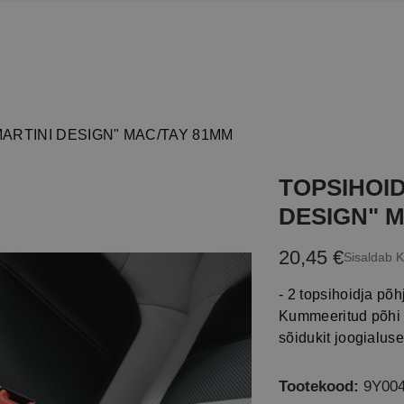
"MARTINI DESIGN" MAC/TAY 81MM
TOPSIHOID
DESIGN" 
20,45 €
Sisaldab 
- 2 topsihoidja põh
Kummeeritud põhi 
sõidukit joogialus
Tootekood:
9Y00