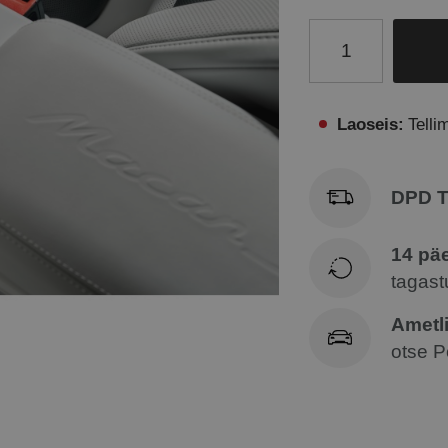
Laoseis:
Telli
DPD T
14 pä
tagastu
Ametl
otse P